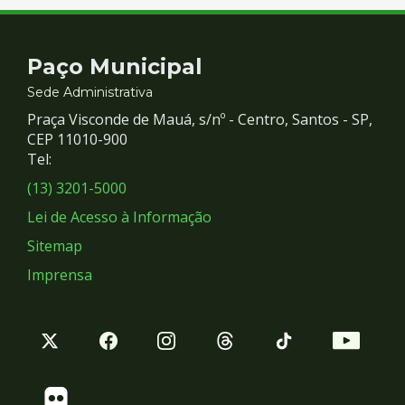
Contato
Paço Municipal
e
Sede Administrativa
Praça Visconde de Mauá, s/nº - Centro, Santos - SP,
Redes
CEP 11010-900
Tel:
Sociais
(13) 3201-5000
Lei de Acesso à Informação
Sitemap
Imprensa