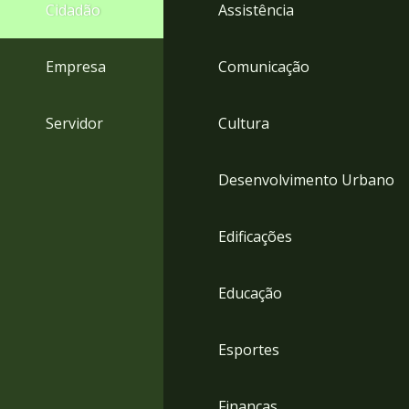
4
Cidadão
Assistência
Acessibilidade
5
Empresa
Comunicação
Servidor
Cultura
Desenvolvimento Urbano
Edificações
Educação
Esportes
Finanças