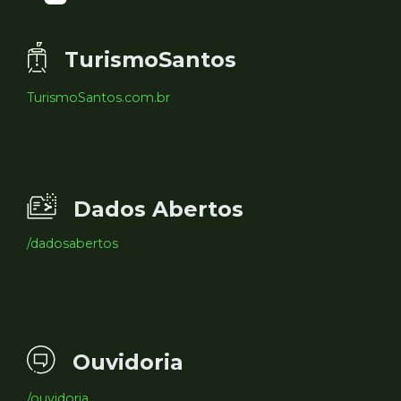
TurismoSantos
TurismoSantos.com.br
Dados Abertos
/dadosabertos
Ouvidoria
/ouvidoria