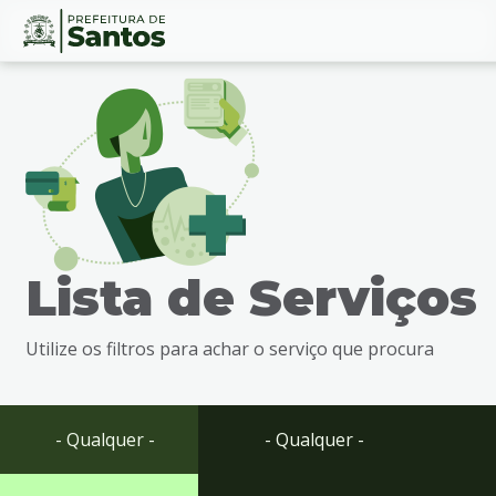
Ir
Conteúdo
para
o
conteúdo
1
Ir
para
o
menu
Lista de Serviços
2
Ir
para
Utilize os filtros para achar o serviço que procura
busca
3
Ir
para
- Qualquer -
- Qualquer -
o
rodapé