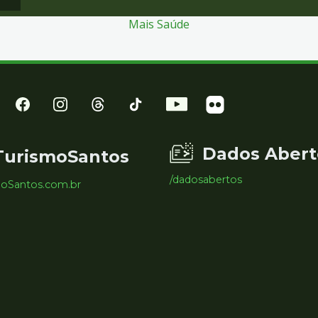
Mais Saúde
Dados Abert
TurismoSantos
/dadosabertos
moSantos.com.br