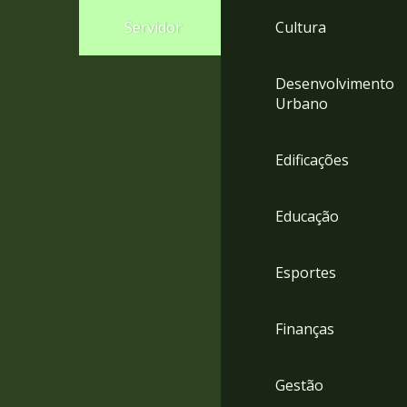
4
Servidor
Cultura
Acessibilidade
5
Desenvolvimento
Urbano
Edificações
Educação
Esportes
Finanças
Gestão