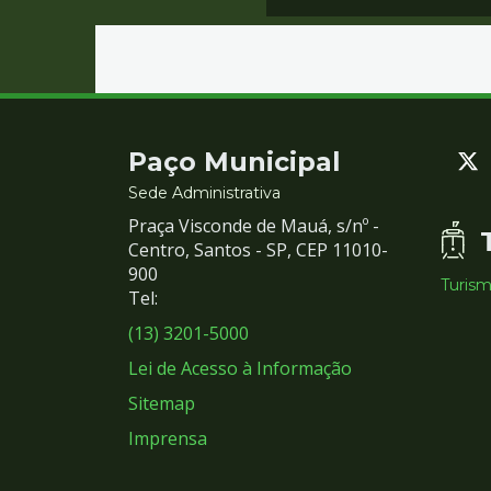
Contato
Paço Municipal
e
Sede Administrativa
Praça Visconde de Mauá, s/nº -
Redes
Centro, Santos - SP, CEP 11010-
900
Turis
Sociais
Tel:
(13) 3201-5000
Lei de Acesso à Informação
Sitemap
Imprensa