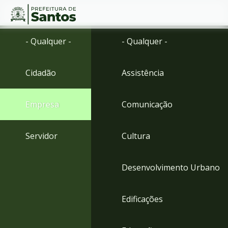
Ir
Conteúdo
- Qualquer -
- Qualquer -
para
o
conteúdo
Cidadão
Assistência
1
Ir
para
Empresa
Comunicação
o
menu
2
Servidor
Cultura
Ir
para
busca
Desenvolvimento Urbano
3
Ir
para
Edificações
o
rodapé