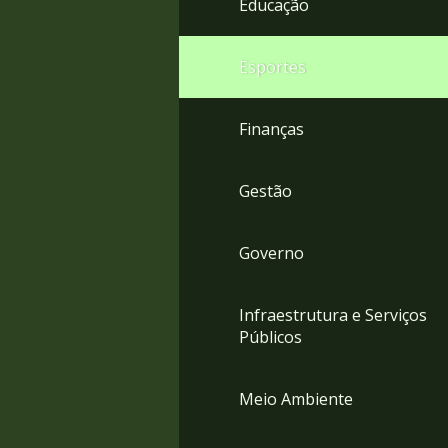
Educação
4
Acessibilidade
5
Esportes
Finanças
Gestão
Governo
Infraestrutura e Serviços
Públicos
Meio Ambiente