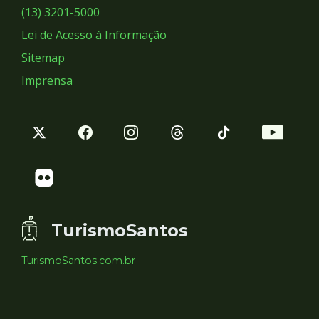
Sociais
(13) 3201-5000
Lei de Acesso à Informação
Sitemap
Imprensa
TurismoSantos
TurismoSantos.com.br