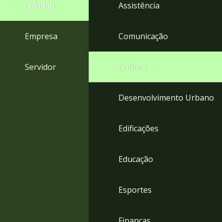
4
Cidadão
Assistência
Acessibilidade
5
Empresa
Comunicação
Servidor
Cultura
Desenvolvimento Urbano
Edificações
Educação
Esportes
Finanças