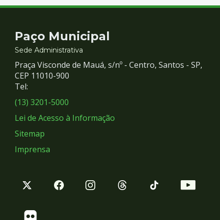
Contato
Paço Municipal
e
Sede Administrativa
Praça Visconde de Mauá, s/nº - Centro, Santos - SP,
Redes
CEP 11010-900
Tel:
Sociais
(13) 3201-5000
Lei de Acesso à Informação
Sitemap
Imprensa