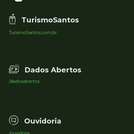
TurismoSantos
TurismoSantos.com.br
Dados Abertos
/dadosabertos
Ouvidoria
/ouvidoria