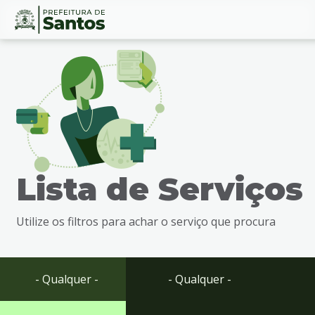
Ir
Conteúdo
para
o
conteúdo
1
Ir
para
o
menu
Lista de Serviços
2
Ir
para
Utilize os filtros para achar o serviço que procura
busca
3
Ir
para
- Qualquer -
- Qualquer -
o
rodapé