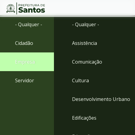
Ir
Conteúdo
- Qualquer -
- Qualquer -
para
o
conteúdo
Cidadão
Assistência
1
Ir
para
Empresa
Comunicação
o
menu
2
Servidor
Cultura
Ir
para
busca
Desenvolvimento Urbano
3
Ir
para
Edificações
o
rodapé