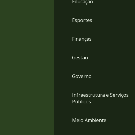
Educação
4
Acessibilidade
5
Esportes
Finanças
Gestão
Governo
Infraestrutura e Serviços
Públicos
Meio Ambiente