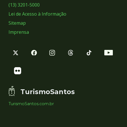
Sociais
(13) 3201-5000
Lei de Acesso à Informação
Sitemap
Imprensa
TurismoSantos
TurismoSantos.com.br