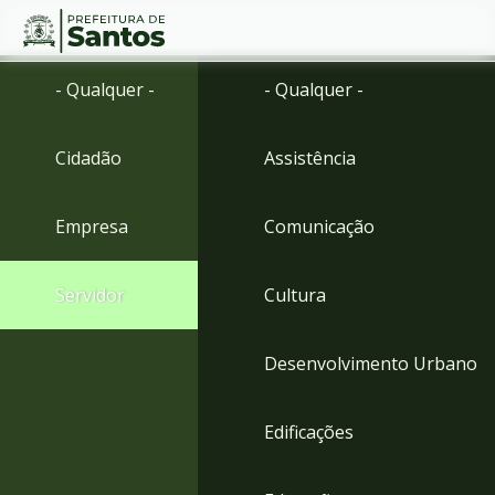
Ir
Conteúdo
- Qualquer -
- Qualquer -
para
o
conteúdo
Cidadão
Assistência
1
Ir
para
Empresa
Comunicação
o
menu
2
Servidor
Cultura
Ir
para
busca
Desenvolvimento Urbano
3
Ir
para
Edificações
o
rodapé