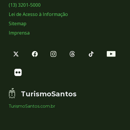
Sociais
(13) 3201-5000
Lei de Acesso à Informação
Sitemap
Imprensa
TurismoSantos
TurismoSantos.com.br