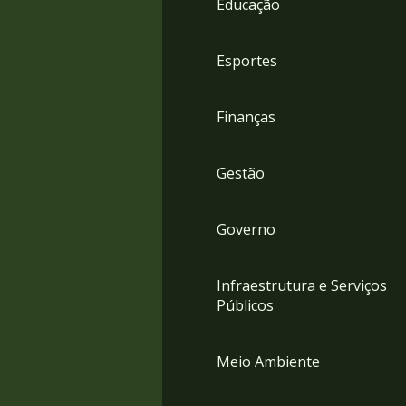
Educação
4
Acessibilidade
5
Esportes
Finanças
Gestão
Governo
Infraestrutura e Serviços
Públicos
Meio Ambiente