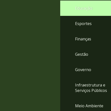
4
Educação
Acessibilidade
5
Esportes
Finanças
Gestão
Governo
Infraestrutura e
Serviços Públicos
Meio Ambiente