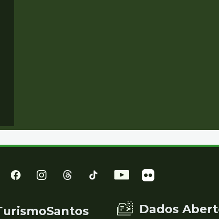
Dados Abert
TurismoSantos