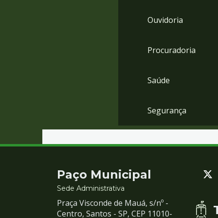
Ouvidoria
Procuradoria
Saúde
Segurança
Contato
Paço Municipal
e
Sede Administrativa
Praça Visconde de Mauá, s/nº -
Redes
Centro, Santos - SP, CEP 11010-