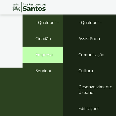
Ir
Conteúdo
- Qualquer -
- Qualquer -
para
o
conteúdo
Cidadão
Assistência
1
Ir
para
Empresa
Comunicação
o
menu
2
Servidor
Cultura
Ir
para
busca
Desenvolvimento
3
Urbano
Ir
para
o
Edificações
rodapé