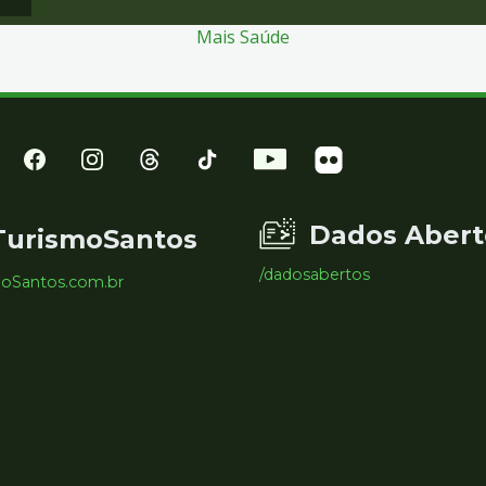
Mais Saúde
Dados Abert
TurismoSantos
/dadosabertos
moSantos.com.br