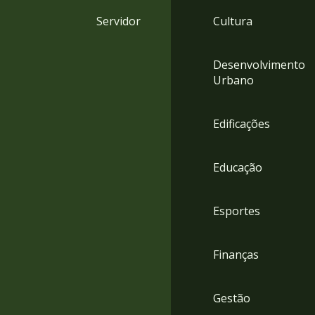
4
Servidor
Cultura
Acessibilidade
5
Desenvolvimento
Urbano
Edificações
Educação
Esportes
Finanças
Gestão