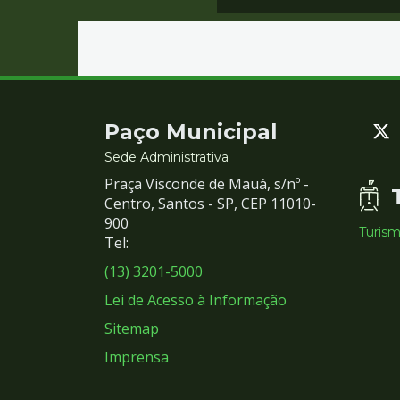
Contato
Paço Municipal
e
Sede Administrativa
Praça Visconde de Mauá, s/nº -
Redes
Centro, Santos - SP, CEP 11010-
900
Turis
Sociais
Tel:
(13) 3201-5000
Lei de Acesso à Informação
Sitemap
Imprensa