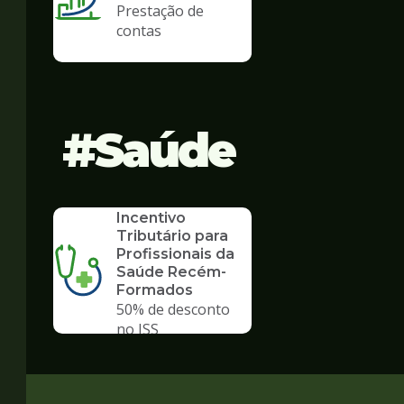
Prestação de
contas
Saúde
SERVICO
Incentivo
Tributário para
Profissionais da
Saúde Recém-
Formados
50% de desconto
no ISS