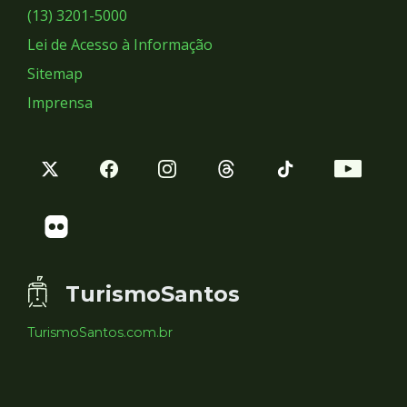
Sociais
(13) 3201-5000
Lei de Acesso à Informação
Sitemap
Imprensa
TurismoSantos
TurismoSantos.com.br