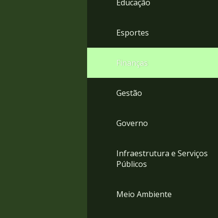
Educação
4
Acessibilidade
5
Esportes
Finanças
Gestão
Governo
Infraestrutura e Serviços
Públicos
Meio Ambiente