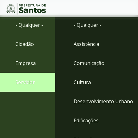
Ir
Conteúdo
- Qualquer -
- Qualquer -
para
o
conteúdo
Cidadão
Assistência
1
Ir
para
Empresa
Comunicação
o
menu
2
Servidor
Cultura
Ir
para
busca
Desenvolvimento Urbano
3
Ir
para
Edificações
o
rodapé