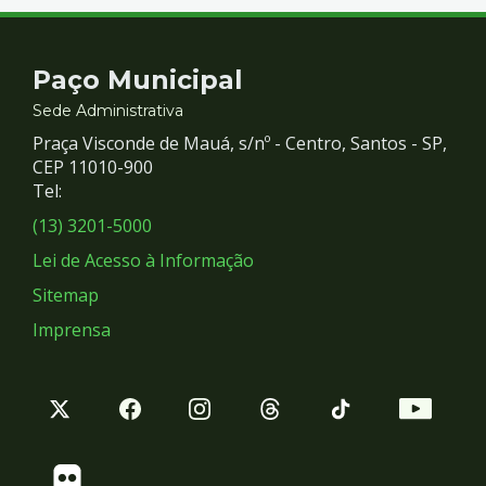
Contato
Paço Municipal
e
Sede Administrativa
Praça Visconde de Mauá, s/nº - Centro, Santos - SP,
Redes
CEP 11010-900
Tel:
Sociais
(13) 3201-5000
Lei de Acesso à Informação
Sitemap
Imprensa