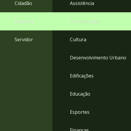
4
Cidadão
Assistência
Acessibilidade
5
Empresa
Comunicação
Servidor
Cultura
Desenvolvimento Urbano
Edificações
Educação
Esportes
Finanças