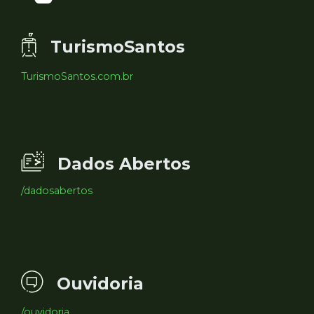
TurismoSantos
TurismoSantos.com.br
Dados Abertos
/dadosabertos
Ouvidoria
/ouvidoria