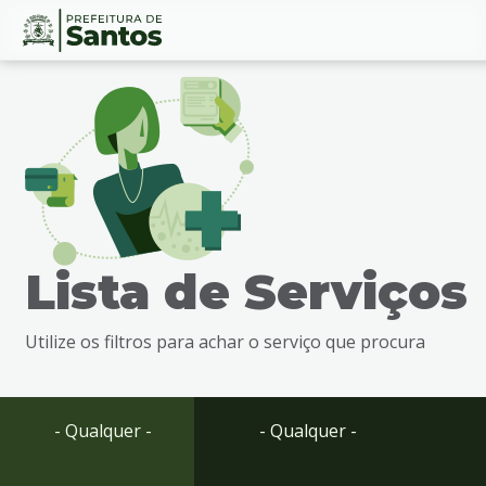
Ir
Conteúdo
para
o
conteúdo
1
Ir
para
o
menu
Lista de Serviços
2
Ir
para
Utilize os filtros para achar o serviço que procura
busca
3
Ir
para
- Qualquer -
- Qualquer -
o
rodapé