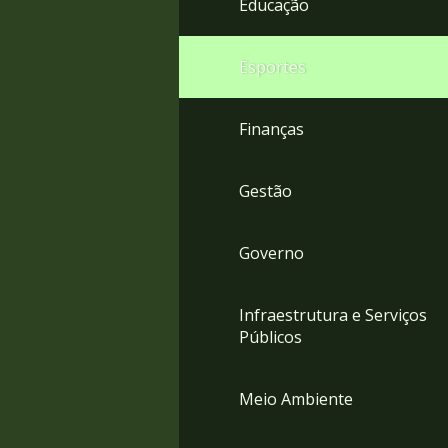
Educação
4
Acessibilidade
5
Esportes
Finanças
Gestão
Governo
Infraestrutura e Serviços
Públicos
Meio Ambiente