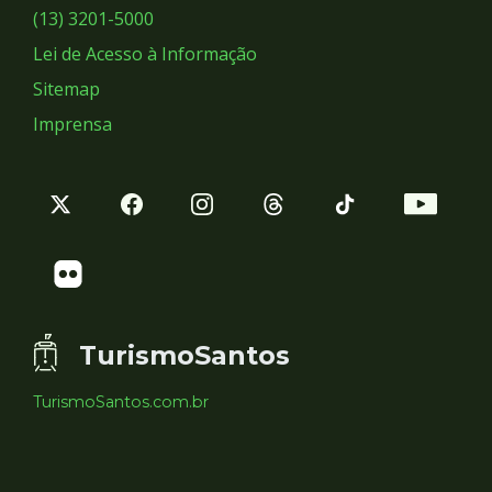
Sociais
(13) 3201-5000
Lei de Acesso à Informação
Sitemap
Imprensa
TurismoSantos
TurismoSantos.com.br