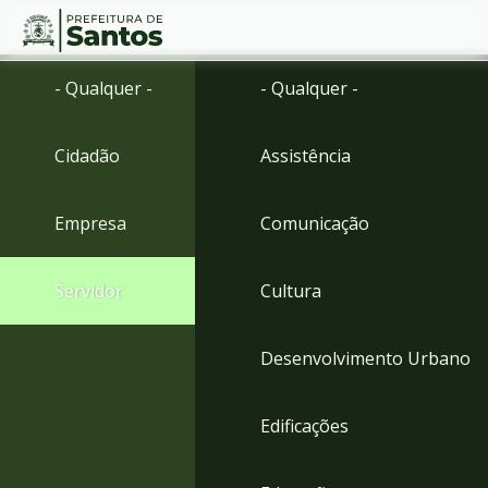
Ir
Conteúdo
- Qualquer -
- Qualquer -
para
o
conteúdo
Cidadão
Assistência
1
Ir
para
Empresa
Comunicação
o
menu
2
Servidor
Cultura
Ir
para
busca
Desenvolvimento Urbano
3
Ir
para
Edificações
o
rodapé