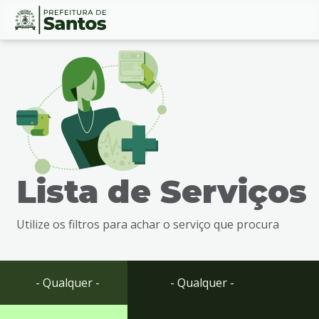
Ir
Conteúdo
para
o
conteúdo
1
Ir
para
o
menu
Lista de Serviços
2
Ir
para
Utilize os filtros para achar o serviço que procura
busca
3
Ir
para
- Qualquer -
- Qualquer -
o
rodapé