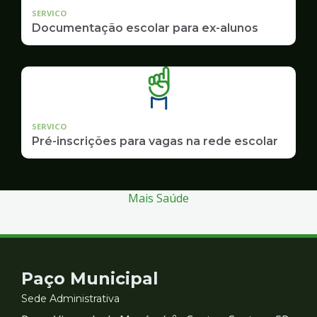
SERVICO
Documentação escolar para ex-alunos
SERVICO
Pré-inscrições para vagas na rede escolar
Mais Saúde
Contato
Paço Municipal
e
Sede Administrativa