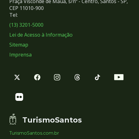
Praça Visconde de Mauá, s/nº - Centro, Santos - SP,
Redes
CEP 11010-900
Tel:
Sociais
(13) 3201-5000
Lei de Acesso à Informação
Sitemap
Imprensa
TurismoSantos
TurismoSantos.com.br