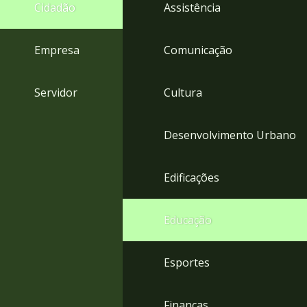
4
Cidadão
Assistência
Acessibilidade
5
Empresa
Comunicação
Servidor
Cultura
Desenvolvimento Urbano
Edificações
Educação
Esportes
Finanças