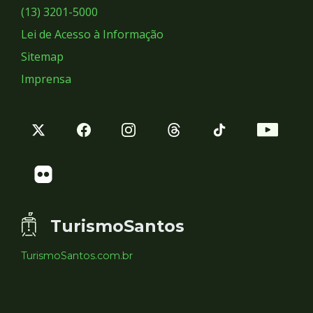
Sociais
(13) 3201-5000
Lei de Acesso à Informação
Sitemap
Imprensa
TurismoSantos
TurismoSantos.com.br