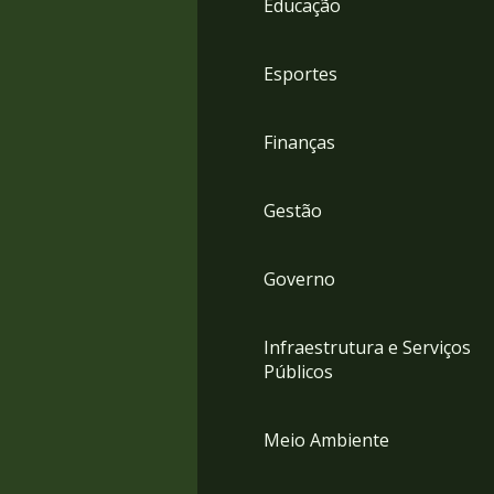
Educação
4
Acessibilidade
5
Esportes
Finanças
Gestão
Governo
Infraestrutura e Serviços
Públicos
Meio Ambiente