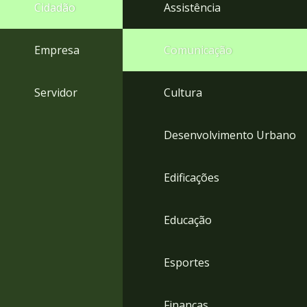
4
Cidadão
Assistência
Acessibilidade
5
Empresa
Comunicação
Servidor
Cultura
Desenvolvimento Urbano
Edificações
Educação
Esportes
Finanças