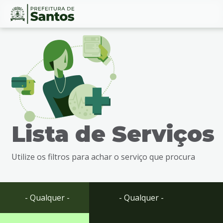
Ir
Conteúdo
para
o
conteúdo
1
Ir
para
o
menu
Lista de Serviços
2
Ir
para
Utilize os filtros para achar o serviço que procura
busca
3
Ir
para
- Qualquer -
- Qualquer -
o
rodapé