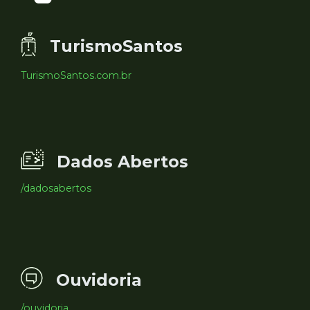
TurismoSantos
TurismoSantos.com.br
Dados Abertos
/dadosabertos
Ouvidoria
/ouvidoria