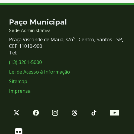
Contato
Paço Municipal
e
Sede Administrativa
Praça Visconde de Mauá, s/nº - Centro, Santos - SP,
Redes
CEP 11010-900
Tel:
Sociais
(13) 3201-5000
Lei de Acesso à Informação
Sitemap
Imprensa