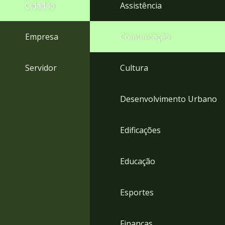
4
Cidadão
Assistência
Acessibilidade
5
Empresa
Comunicação
Servidor
Cultura
Desenvolvimento Urbano
Edificações
Educação
Esportes
Finanças