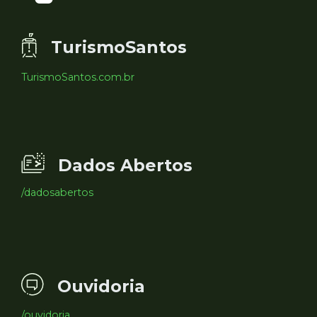
TurismoSantos
TurismoSantos.com.br
Dados Abertos
/dadosabertos
Ouvidoria
/ouvidoria