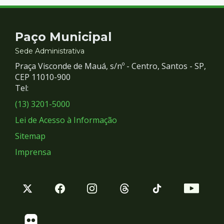
Contato
Paço Municipal
e
Sede Administrativa
Praça Visconde de Mauá, s/nº - Centro, Santos - SP,
Redes
CEP 11010-900
Tel:
Sociais
(13) 3201-5000
Lei de Acesso à Informação
Sitemap
Imprensa