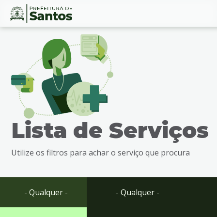
Ir
Conteúdo
para
o
conteúdo
1
Ir
para
o
menu
Lista de Serviços
2
Ir
para
Utilize os filtros para achar o serviço que procura
busca
3
Ir
para
- Qualquer -
- Qualquer -
o
rodapé