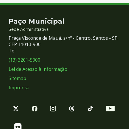
Contato
Paço Municipal
e
Sede Administrativa
Praça Visconde de Mauá, s/nº - Centro, Santos - SP,
Redes
CEP 11010-900
Tel:
Sociais
(13) 3201-5000
Lei de Acesso à Informação
Sitemap
Imprensa