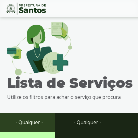
Ir
Conteúdo
para
o
conteúdo
1
Ir
para
o
menu
Lista de Serviços
2
Ir
para
Utilize os filtros para achar o serviço que procura
busca
3
Ir
para
- Qualquer -
- Qualquer -
o
rodapé