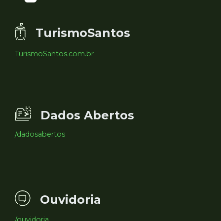
TurismoSantos
TurismoSantos.com.br
Dados Abertos
/dadosabertos
Ouvidoria
/ouvidoria