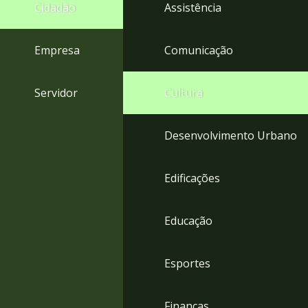
4
Cidadão
Assistência
Acessibilidade
5
Empresa
Comunicação
Servidor
Cultura
Desenvolvimento Urbano
Edificações
Educação
Esportes
Finanças