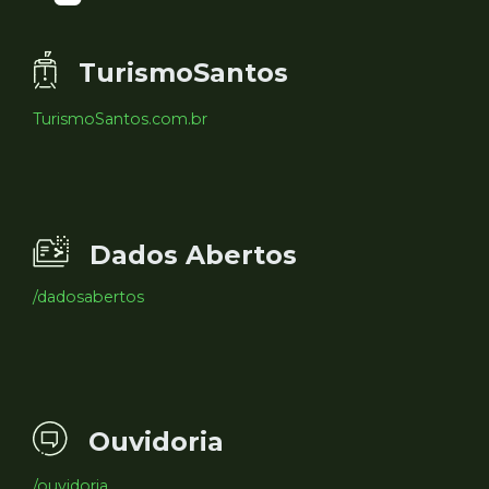
TurismoSantos
TurismoSantos.com.br
Dados Abertos
/dadosabertos
Ouvidoria
/ouvidoria