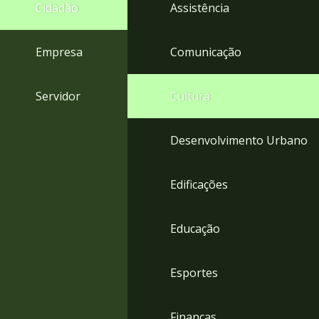
4
Cidadão
Assistência
Acessibilidade
5
Empresa
Comunicação
Servidor
Cultura
Desenvolvimento Urbano
Edificações
Educação
Esportes
Finanças