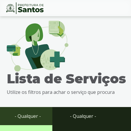
Ir
Conteúdo
para
o
conteúdo
1
Ir
para
o
menu
Lista de Serviços
2
Ir
para
Utilize os filtros para achar o serviço que procura
busca
3
Ir
para
- Qualquer -
- Qualquer -
o
rodapé