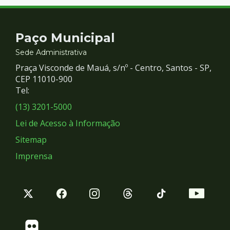
Contato
Paço Municipal
e
Sede Administrativa
Praça Visconde de Mauá, s/nº - Centro, Santos - SP,
Redes
CEP 11010-900
Tel:
Sociais
(13) 3201-5000
Lei de Acesso à Informação
Sitemap
Imprensa