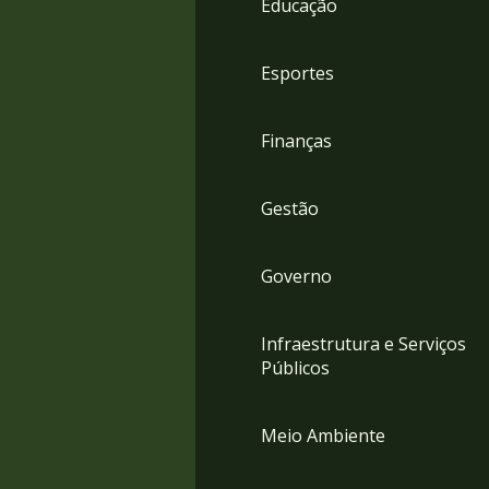
Educação
4
Acessibilidade
5
Esportes
Finanças
Gestão
Governo
Infraestrutura e Serviços
Públicos
Meio Ambiente