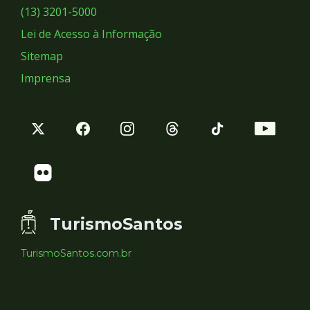
Sociais
(13) 3201-5000
Lei de Acesso à Informação
Sitemap
Imprensa
TurismoSantos
TurismoSantos.com.br