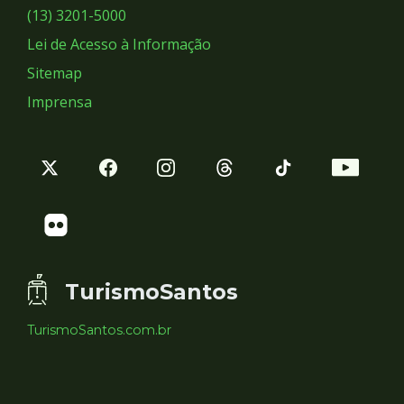
Sociais
(13) 3201-5000
Lei de Acesso à Informação
Sitemap
Imprensa
TurismoSantos
TurismoSantos.com.br