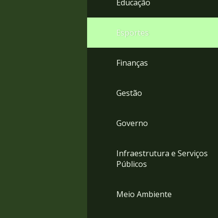
Educação
4
Acessibilidade
5
Esportes
Finanças
Gestão
Governo
Infraestrutura e Serviços
Públicos
Meio Ambiente