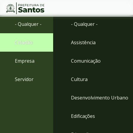
Ir
Conteúdo
- Qualquer -
- Qualquer -
para
o
conteúdo
Cidadão
Assistência
1
Ir
para
Empresa
Comunicação
o
menu
2
Servidor
Cultura
Ir
para
busca
Desenvolvimento Urbano
3
Ir
para
Edificações
o
rodapé