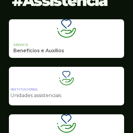
Assistência
SERVICO
Benefícios e Auxílios
Ilustração
da
INSTITUCIONAL
pagina
Unidades assistenciais
de
Assistência