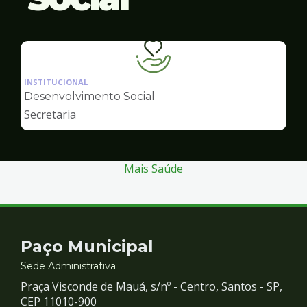
Ilustração
da
INSTITUCIONAL
pagina
Desenvolvimento Social
de
Secretaria
Desenvolvimento
Social
Mais Saúde
Contato
Paço Municipal
e
Sede Administrativa
Praça Visconde de Mauá, s/nº - Centro, Santos - SP,
Redes
CEP 11010-900