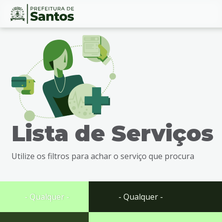
Ir
Conteúdo
para
o
conteúdo
1
Ir
para
o
menu
Lista de Serviços
2
Ir
para
Utilize os filtros para achar o serviço que procura
busca
3
Ir
para
- Qualquer -
- Qualquer -
o
rodapé