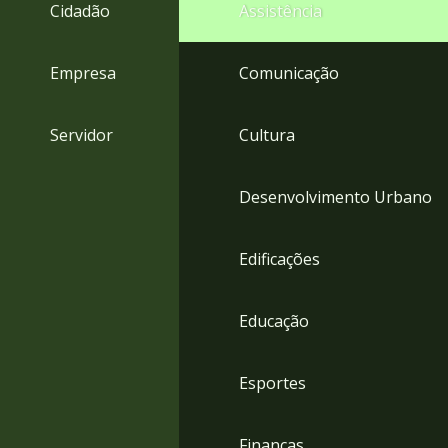
4
Cidadão
Assistência
Acessibilidade
5
Empresa
Comunicação
Servidor
Cultura
Desenvolvimento Urbano
Edificações
Educação
Esportes
Finanças