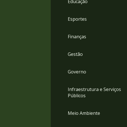
Educação
4
Acessibilidade
5
Esportes
Finanças
Gestão
Governo
Infraestrutura e Serviços
Públicos
Meio Ambiente