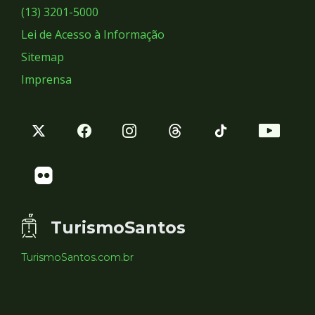
Sociais
(13) 3201-5000
Lei de Acesso à Informação
Sitemap
Imprensa
TurismoSantos
TurismoSantos.com.br