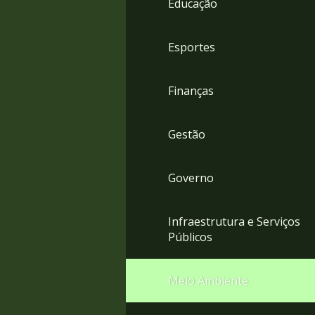
Educação
4
Acessibilidade
5
Esportes
Finanças
Gestão
Governo
Infraestrutura e Serviços
Públicos
Meio Ambiente