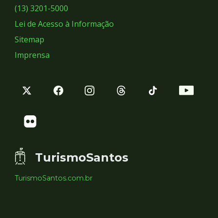
Sociais
(13) 3201-5000
Lei de Acesso à Informação
Sitemap
Imprensa
TurismoSantos
TurismoSantos.com.br