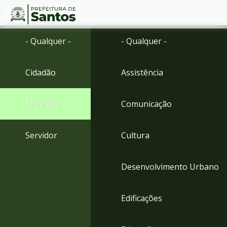
Ir
Conteúdo
- Qualquer -
- Qualquer -
para
o
conteúdo
Cidadão
Assistência
1
Ir
para
Empresa
Comunicação
o
menu
2
Servidor
Cultura
Ir
para
busca
Desenvolvimento Urbano
3
Ir
para
Edificações
o
rodapé