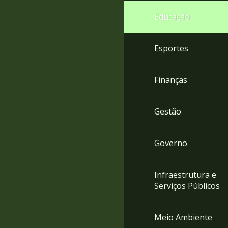
4
Educação
Acessibilidade
5
Esportes
Finanças
Gestão
Governo
Infraestrutura e
Serviços Públicos
Meio Ambiente