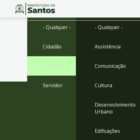
Ir
Conteúdo
- Qualquer -
- Qualquer -
para
o
conteúdo
Cidadão
Assistência
1
Ir
para
Empresa
Comunicação
o
menu
2
Servidor
Cultura
Ir
para
busca
Desenvolvimento
3
Urbano
Ir
para
o
Edificações
rodapé