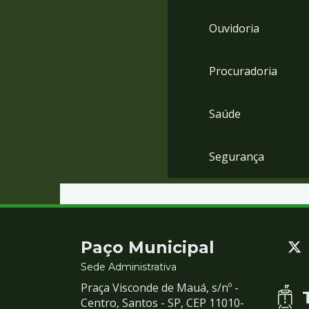
Ouvidoria
Procuradoria
Saúde
Segurança
Contato
Paço Municipal
e
Sede Administrativa
Praça Visconde de Mauá, s/nº -
Redes
Centro, Santos - SP, CEP 11010-