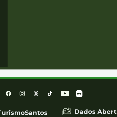
Dados Abert
TurismoSantos