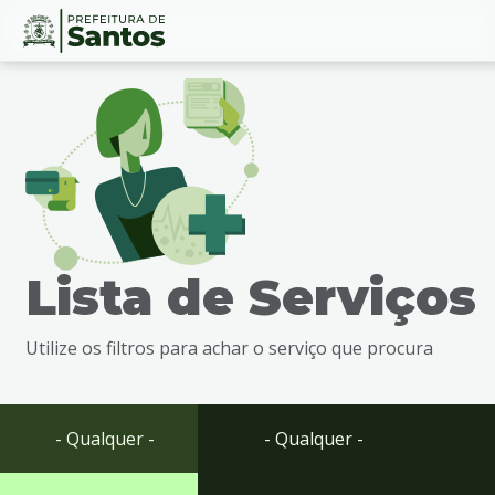
Ir
Conteúdo
para
o
conteúdo
1
Ir
para
o
menu
Lista de Serviços
2
Ir
para
Utilize os filtros para achar o serviço que procura
busca
3
Ir
para
- Qualquer -
- Qualquer -
o
rodapé