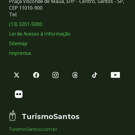
Praça Visconde de Mauá, s/nº - Centro, Santos - SP,
Redes
CEP 11010-900
Tel:
Sociais
(13) 3201-5000
Lei de Acesso à Informação
Sitemap
Imprensa
TurismoSantos
TurismoSantos.com.br