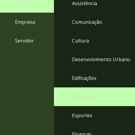
4
Cidadão
Assistência
Acessibilidade
5
Empresa
Comunicação
Servidor
Cultura
Desenvolvimento Urbano
Edificações
Educação
Esportes
Finanças