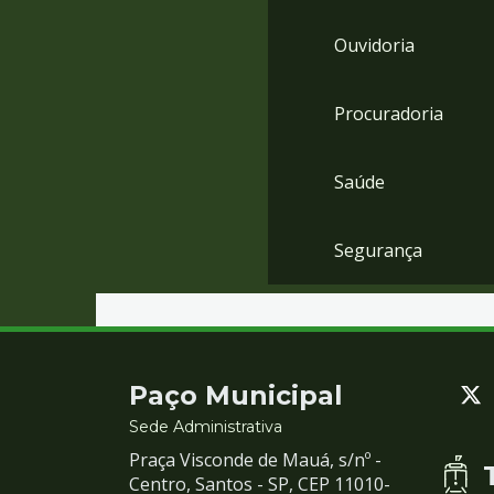
Ouvidoria
Procuradoria
Saúde
Segurança
Contato
Paço Municipal
e
Sede Administrativa
Praça Visconde de Mauá, s/nº -
Redes
Centro, Santos - SP, CEP 11010-