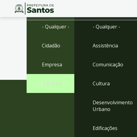
Ir
Conteúdo
- Qualquer -
- Qualquer -
para
o
conteúdo
Cidadão
Assistência
1
Ir
para
Empresa
Comunicação
o
menu
2
Servidor
Cultura
Ir
para
busca
Desenvolvimento
3
Urbano
Ir
para
o
Edificações
rodapé