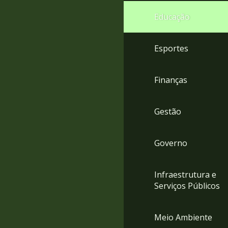
4
Educação
Acessibilidade
5
Esportes
Finanças
Gestão
Governo
Infraestrutura e
Serviços Públicos
Meio Ambiente