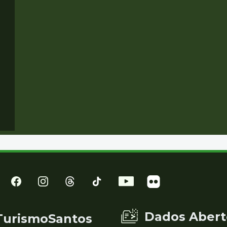
Dados Abert
TurismoSantos