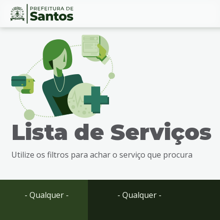
Ir
Conteúdo
para
o
conteúdo
1
Ir
para
o
menu
Lista de Serviços
2
Ir
para
Utilize os filtros para achar o serviço que procura
busca
3
Ir
para
- Qualquer -
- Qualquer -
o
rodapé