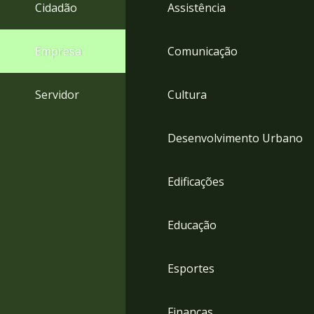
4
Cidadão
Assistência
Acessibilidade
5
Empresa
Comunicação
Servidor
Cultura
Desenvolvimento Urbano
Edificações
Educação
Esportes
Finanças