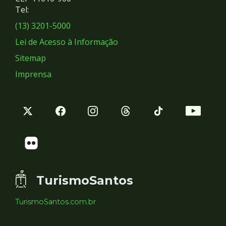
Redes
Tel:
Sociais
(13) 3201-5000
Lei de Acesso à Informação
Sitemap
Imprensa
TurismoSantos
TurismoSantos.com.br