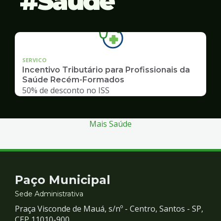
Saúde
SERVICO
Incentivo Tributário para Profissionais da
Saúde Recém-Formados
50% de desconto no ISS
Mais Saúde
Contato
Paço Municipal
e
Sede Administrativa
Praça Visconde de Mauá, s/nº - Centro, Santos - SP,
CEP 11010-900