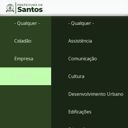
Ir
Conteúdo
- Qualquer -
- Qualquer -
para
o
conteúdo
Cidadão
Assistência
1
Ir
para
Empresa
Comunicação
o
menu
2
Servidor
Cultura
Ir
para
busca
Desenvolvimento Urbano
3
Ir
para
Edificações
o
rodapé