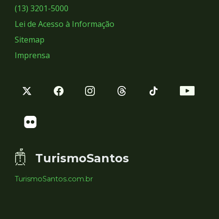
Sociais
(13) 3201-5000
Lei de Acesso à Informação
Sitemap
Imprensa
TurismoSantos
TurismoSantos.com.br