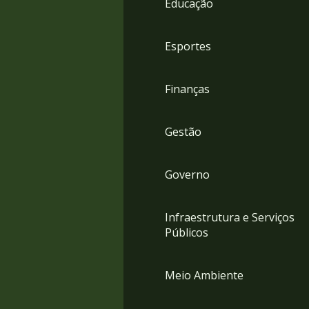
Educação
4
Acessibilidade
5
Esportes
Finanças
Gestão
Governo
Infraestrutura e Serviços
Públicos
Meio Ambiente