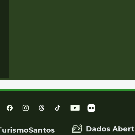
Dados Abert
TurismoSantos