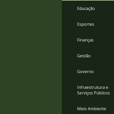
4
Educação
Acessibilidade
5
Esportes
Finanças
Gestão
Governo
Infraestrutura e
Serviços Públicos
Meio Ambiente