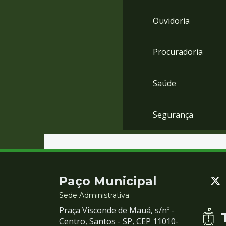
Ouvidoria
Procuradoria
Saúde
Segurança
Contato
Paço Municipal
e
Sede Administrativa
Praça Visconde de Mauá, s/nº -
Redes
Centro, Santos - SP, CEP 11010-