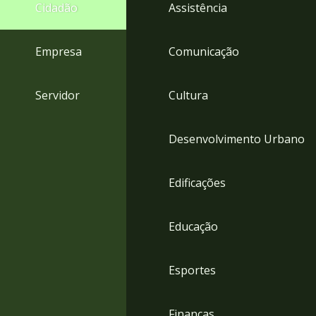
4
Cidadão
Assistência
Acessibilidade
5
Empresa
Comunicação
Servidor
Cultura
Desenvolvimento Urbano
Edificações
Educação
Esportes
Finanças