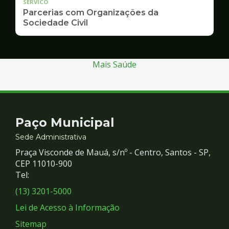
SERVICO
Parcerias com Organizações da
Sociedade Civil
Mais Saúde
Contato
Paço Municipal
e
Sede Administrativa
Praça Visconde de Mauá, s/nº - Centro, Santos - SP,
Redes
CEP 11010-900
Tel:
Sociais
(13) 3201-5000
Lei de Acesso à Informação
Sitemap