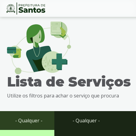
Ir
Conteúdo
para
o
conteúdo
1
Ir
para
o
menu
Lista de Serviços
2
Ir
para
Utilize os filtros para achar o serviço que procura
busca
3
Ir
para
- Qualquer -
- Qualquer -
o
rodapé