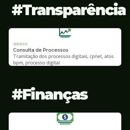
Transparência
SERVICO
Consulta de Processos
Tramitação dos processos digitais, cpnet, atos
bpm, processo digital
Finanças