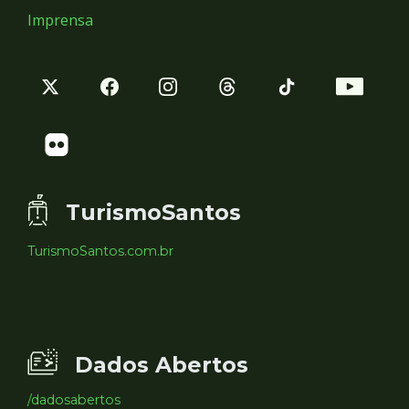
Imprensa
TurismoSantos
TurismoSantos.com.br
Dados Abertos
/dadosabertos