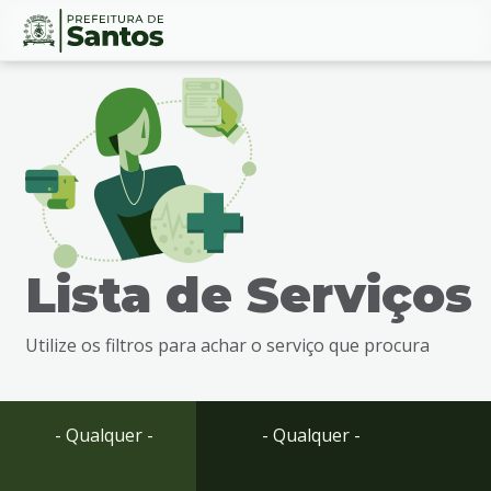
Ir
Conteúdo
para
o
conteúdo
1
Ir
para
o
menu
Lista de Serviços
2
Ir
para
Utilize os filtros para achar o serviço que procura
busca
3
Ir
para
- Qualquer -
- Qualquer -
o
rodapé