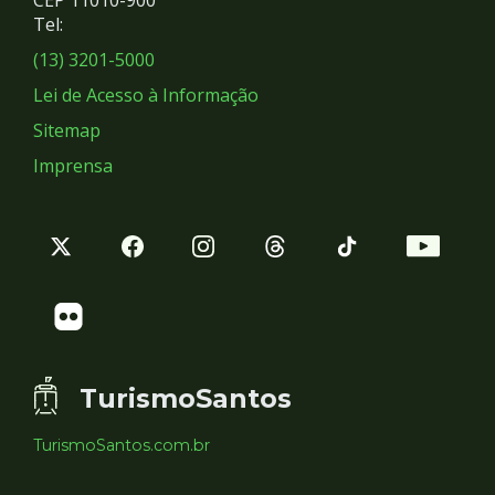
Redes
CEP 11010-900
Tel:
Sociais
(13) 3201-5000
Lei de Acesso à Informação
Sitemap
Imprensa
TurismoSantos
TurismoSantos.com.br