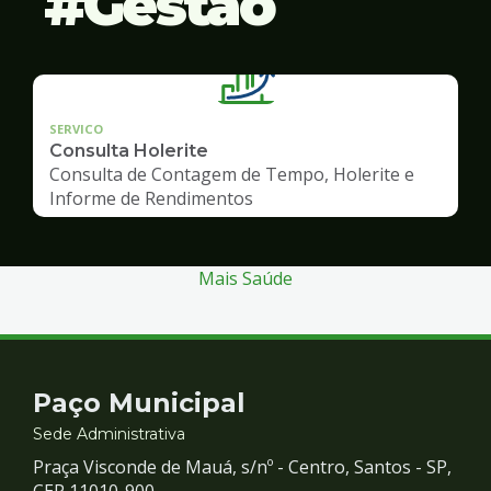
Gestão
SERVICO
Consulta Holerite
Consulta de Contagem de Tempo, Holerite e
Informe de Rendimentos
Mais Saúde
Contato
Paço Municipal
e
Sede Administrativa
Praça Visconde de Mauá, s/nº - Centro, Santos - SP,