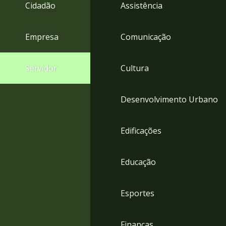
4
Cidadão
Assistência
Acessibilidade
5
Empresa
Comunicação
Servidor
Cultura
Desenvolvimento Urbano
Edificações
Educação
Esportes
Finanças