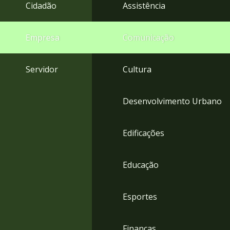
4
Cidadão
Assistência
Acessibilidade
5
Empresa
Comunicação
Servidor
Cultura
Desenvolvimento Urbano
Edificações
Educação
Esportes
Finanças