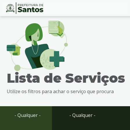
Ir
Conteúdo
para
o
conteúdo
1
Ir
para
o
menu
Lista de Serviços
2
Ir
para
Utilize os filtros para achar o serviço que procura
busca
3
Ir
para
- Qualquer -
- Qualquer -
o
rodapé