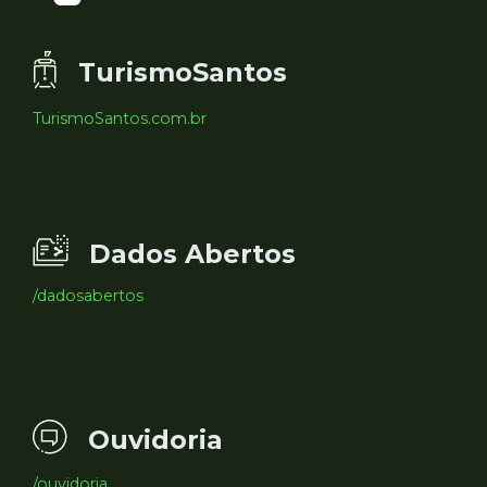
TurismoSantos
TurismoSantos.com.br
Dados Abertos
/dadosabertos
Ouvidoria
/ouvidoria