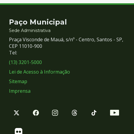
Contato
Paço Municipal
e
Sede Administrativa
Praça Visconde de Mauá, s/nº - Centro, Santos - SP,
Redes
CEP 11010-900
Tel:
Sociais
(13) 3201-5000
Lei de Acesso à Informação
Sitemap
Imprensa