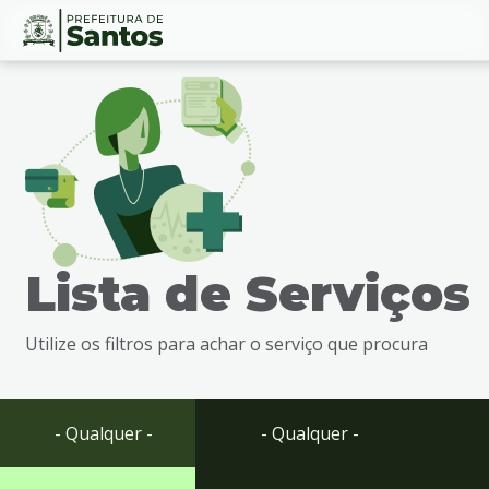
Ir
Conteúdo
para
o
conteúdo
1
Ir
para
o
menu
Lista de Serviços
2
Ir
para
Utilize os filtros para achar o serviço que procura
busca
3
Ir
para
- Qualquer -
- Qualquer -
o
rodapé