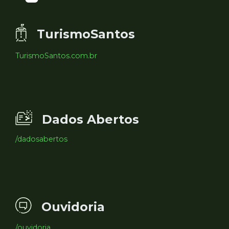
TurismoSantos
TurismoSantos.com.br
Dados Abertos
/dadosabertos
Ouvidoria
/ouvidoria