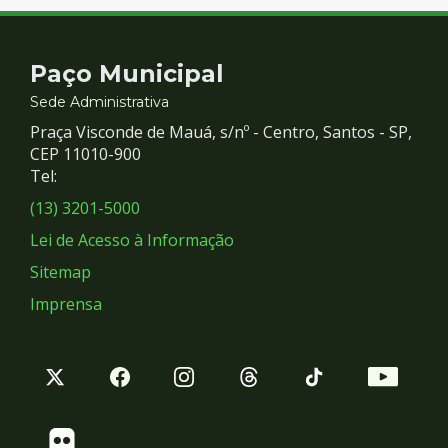
Contato
Paço Municipal
e
Sede Administrativa
Praça Visconde de Mauá, s/nº - Centro, Santos - SP,
Redes
CEP 11010-900
Tel:
Sociais
(13) 3201-5000
Lei de Acesso à Informação
Sitemap
Imprensa