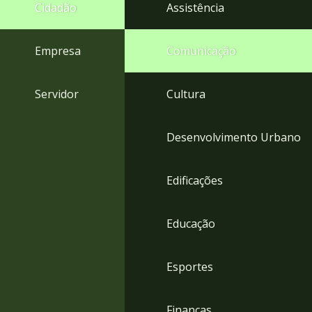
4
Cidadão
Assistência
Acessibilidade
5
Empresa
Comunicação
Servidor
Cultura
Desenvolvimento Urbano
Edificações
Educação
Esportes
Finanças