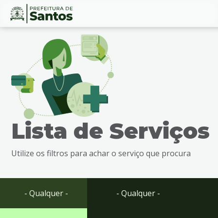
Ir
Conteúdo
para
o
conteúdo
1
Ir
para
o
menu
Lista de Serviços
2
Ir
para
Utilize os filtros para achar o serviço que procura
busca
3
Ir
para
- Qualquer -
- Qualquer -
o
rodapé