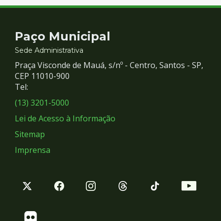
Contato
Paço Municipal
e
Sede Administrativa
Praça Visconde de Mauá, s/nº - Centro, Santos - SP,
Redes
CEP 11010-900
Tel:
Sociais
(13) 3201-5000
Lei de Acesso à Informação
Sitemap
Imprensa