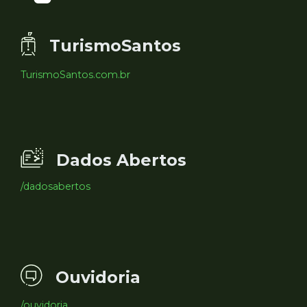
TurismoSantos
TurismoSantos.com.br
Dados Abertos
/dadosabertos
Ouvidoria
/ouvidoria