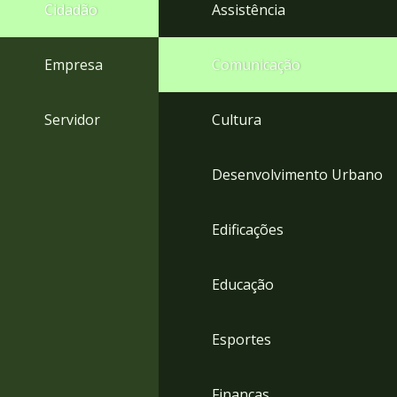
4
Cidadão
Assistência
Acessibilidade
5
Empresa
Comunicação
Servidor
Cultura
Desenvolvimento Urbano
Edificações
Educação
Esportes
Finanças