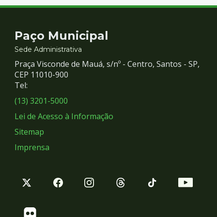
Contato
Paço Municipal
e
Sede Administrativa
Praça Visconde de Mauá, s/nº - Centro, Santos - SP,
Redes
CEP 11010-900
Tel:
Sociais
(13) 3201-5000
Lei de Acesso à Informação
Sitemap
Imprensa