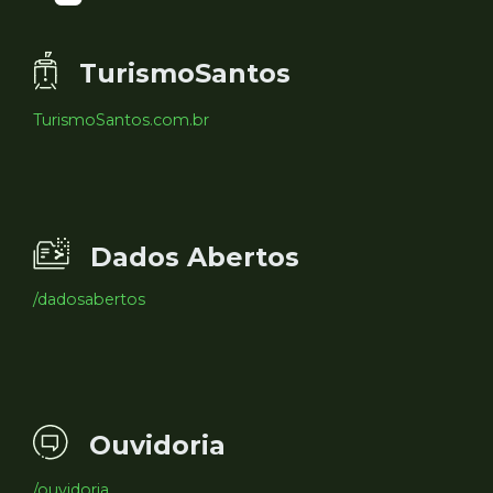
TurismoSantos
TurismoSantos.com.br
Dados Abertos
/dadosabertos
Ouvidoria
/ouvidoria