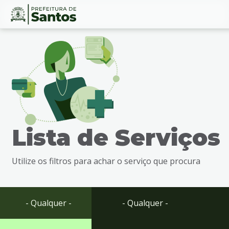
Ir
Conteúdo
para
o
conteúdo
1
Ir
para
o
menu
Lista de Serviços
2
Ir
para
Utilize os filtros para achar o serviço que procura
busca
3
Ir
para
- Qualquer -
- Qualquer -
o
rodapé