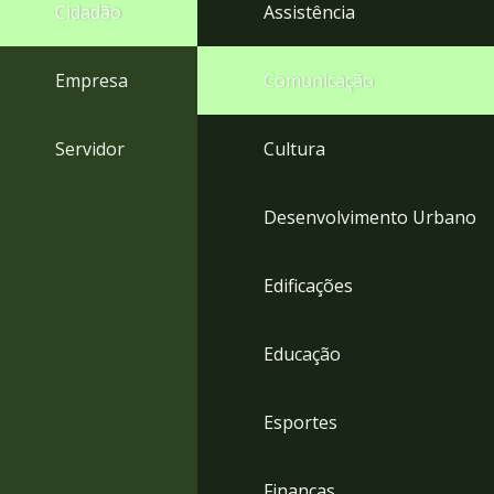
4
Cidadão
Assistência
Acessibilidade
5
Empresa
Comunicação
Servidor
Cultura
Desenvolvimento Urbano
Edificações
Educação
Esportes
Finanças