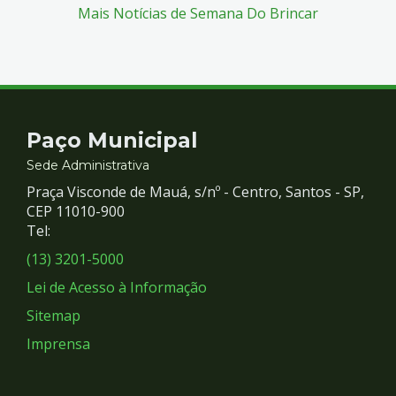
Mais Notícias de Semana Do Brincar
Contato
Paço Municipal
e
Sede Administrativa
Praça Visconde de Mauá, s/nº - Centro, Santos - SP,
Redes
CEP 11010-900
Tel:
Sociais
(13) 3201-5000
Lei de Acesso à Informação
Sitemap
Imprensa