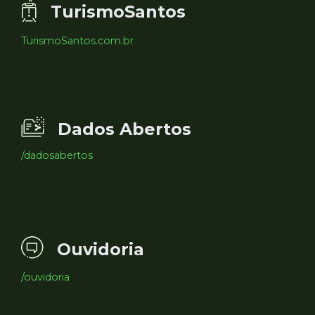
TurismoSantos
TurismoSantos.com.br
Dados Abertos
/dadosabertos
Ouvidoria
/ouvidoria