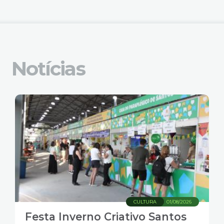
4
Acessibilidade
5
Notícias
CULTURA
01/08/2026
Festa Inverno Criativo Santos