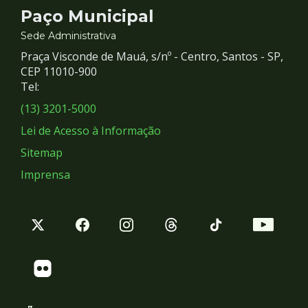
Contato
Paço Municipal
e
Sede Administrativa
Praça Visconde de Mauá, s/nº - Centro, Santos - SP,
Redes
CEP 11010-900
Tel:
Sociais
(13) 3201-5000
Lei de Acesso à Informação
Sitemap
Imprensa