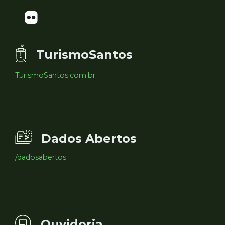
TurismoSantos
TurismoSantos.com.br
Dados Abertos
/dadosabertos
Ouvidoria