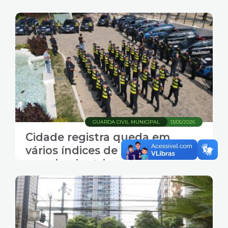
no Centro
GUARDA CIVIL MUNICIPAL
13/05/2026
Cidade registra queda em
vários índices de criminalidade
no primeiro trimestre