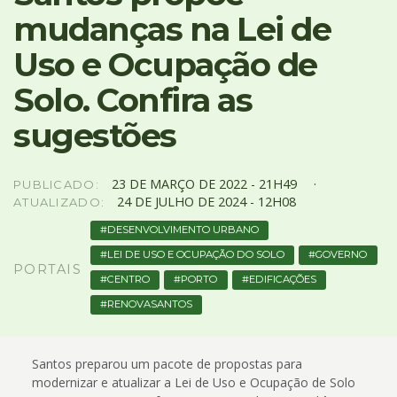
4
mudanças na Lei de
Acessibilidade
5
Uso e Ocupação de
Solo. Confira as
sugestões
23
DE
MARÇO
DE
2022 -
21H49
PUBLICADO:
24
DE
JULHO
DE
2024 -
12H08
ATUALIZADO:
DESENVOLVIMENTO URBANO
LEI DE USO E OCUPAÇÃO DO SOLO
GOVERNO
PORTAIS
CENTRO
PORTO
EDIFICAÇÕES
RENOVASANTOS
Santos preparou um pacote de propostas para
modernizar e atualizar a Lei de Uso e Ocupação de Solo