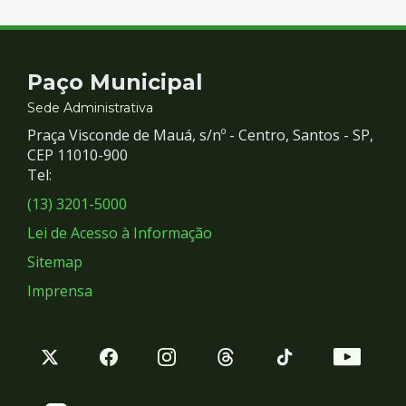
Participativo de Santos
Contato
Paço Municipal
e
Sede Administrativa
Praça Visconde de Mauá, s/nº - Centro, Santos - SP,
Redes
CEP 11010-900
Tel:
Sociais
(13) 3201-5000
Lei de Acesso à Informação
Sitemap
Imprensa