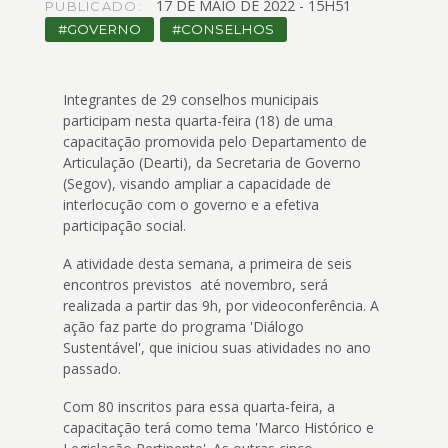
17
DE
MAIO
DE
2022 -
15H51
4
PUBLICADO:
Acessibilidade
GOVERNO
CONSELHOS
5
Integrantes de 29 conselhos municipais
participam nesta quarta-feira (18) de uma
capacitação promovida pelo Departamento de
Articulação (Dearti), da Secretaria de Governo
(Segov), visando ampliar a capacidade de
interlocução com o governo e a efetiva
participação social.
A atividade desta semana, a primeira de seis
encontros previstos até novembro, será
realizada a partir das 9h, por videoconferência. A
ação faz parte do programa 'Diálogo
Sustentável', que iniciou suas atividades no ano
passado.
Com 80 inscritos para essa quarta-feira, a
capacitação terá como tema 'Marco Histórico e