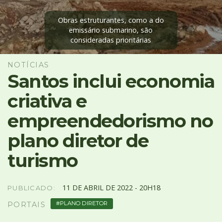
4
Acessibilidade
Obras estruturantes, como a do
5
emissário submarino, são
consideradas prioritárias
NOTÍCIAS
Santos inclui economia
criativa e
empreendedorismo no
plano diretor de
turismo
11
DE
ABRIL
DE
2022 -
20H18
PUBLICADO:
PLANO DIRETOR
PORTAIS