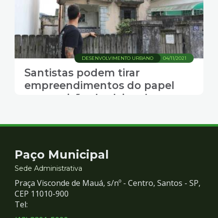
DESENVOLVIMENTO URBANO
04/11/2021
Santistas podem tirar
empreendimentos do papel
com revisão das leis urbanas
Contato
Paço Municipal
e
Sede Administrativa
Praça Visconde de Mauá, s/nº - Centro, Santos - SP,
Redes
CEP 11010-900
Tel:
Sociais