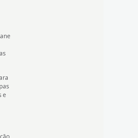
a
iane
,
as
ara
ipas
s e
ação