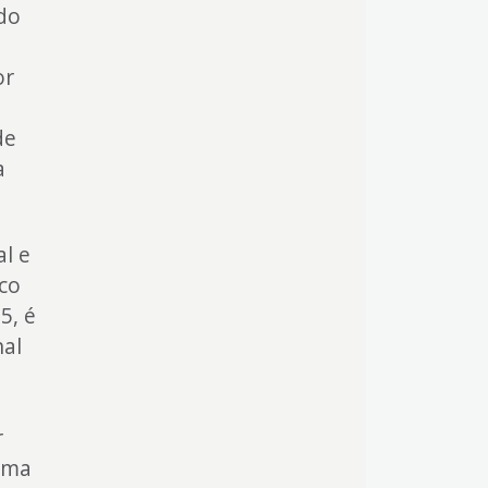
do
e
or
de
a
l e
ico
5, é
nal
r
rama