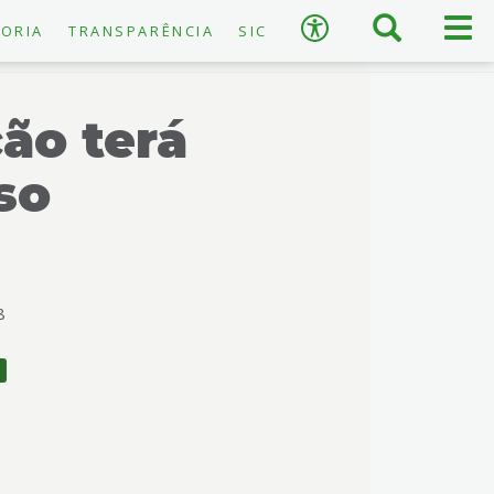
×
Busca
Men
Acessibilidade
ORIA
TRANSPARÊNCIA
SIC
prin
ão terá
so
A
−
+
A
↺
Restaurar padrão
8
o