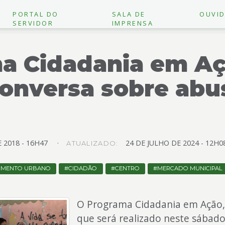
PORTAL DO
SALA DE
OUVID
SERVIDOR
IMPRENSA
a Cidadania em Aç
conversa sobre abu
E
2018 -
16H47
24
DE
JULHO
DE
2024 -
12H0
ATUALIZADO:
IMENTO URBANO
CIDADÃO
CENTRO
MERCADO MUNICIPAL
O Programa Cidadania em Ação,
que será realizado neste sábad