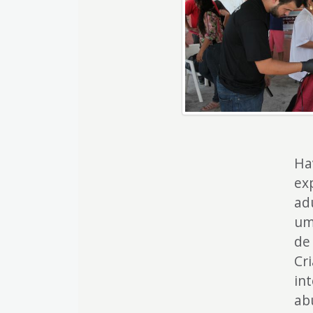
4
Acessibilidade
5
Ha
ex
adu
um
de
Cri
in
ab