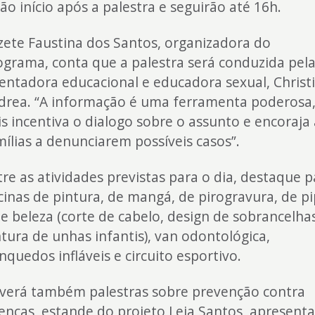
ão início após a palestra e seguirão até 16h.
zete Faustina dos Santos, organizadora do
ograma, conta que a palestra será conduzida pel
ientadora educacional e educadora sexual, Christ
drea. “A informação é uma ferramenta poderosa
is incentiva o dialogo sobre o assunto e encoraja 
mílias a denunciarem possíveis casos”.
tre as atividades previstas para o dia, destaque p
icinas de pintura, de mangá, de pirogravura, de p
de beleza (corte de cabelo, design de sobrancelha
ntura de unhas infantis), van odontológica,
nquedos infláveis e circuito esportivo.
verá também palestras sobre prevenção contra
enças, estande do projeto Leia Santos, apresent