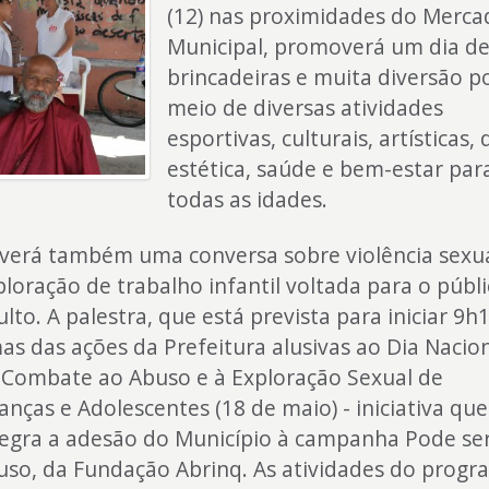
(12) nas proximidades do Merca
Municipal, promoverá um dia d
brincadeiras e muita diversão p
meio de diversas atividades
esportivas, culturais, artísticas, 
estética, saúde e bem-estar par
todas as idades.
verá também uma conversa sobre violência sexua
ploração de trabalho infantil voltada para o públ
lto. A palestra, que está prevista para iniciar 9h1
as das ações da Prefeitura alusivas ao Dia Nacio
 Combate ao Abuso e à Exploração Sexual de
anças e Adolescentes (18 de maio) - iniciativa que
tegra a adesão do Município à campanha Pode se
uso, da Fundação Abrinq. As atividades do prog