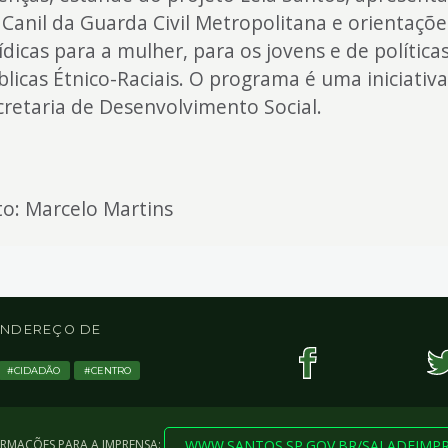
 Canil da Guarda Civil Metropolitana e orientaçõe
ídicas para a mulher, para os jovens e de política
blicas Étnico-Raciais. O programa é uma iniciativ
cretaria de Desenvolvimento Social.
to: Marcelo Martins
 ENDEREÇO DE
CIDADÃO
CENTRO
WWW.SANTOS.SP.GOV.BR/SALADEIMP
ORMAÇÕES PARA A IMPRENSA: