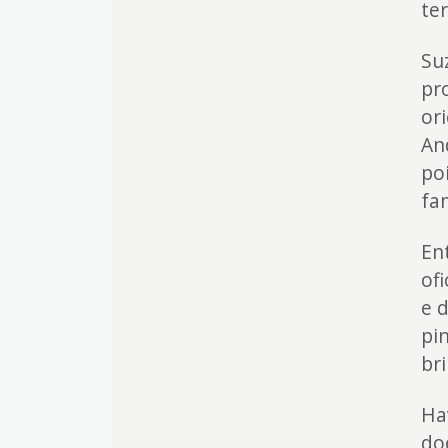
ter
Su
pr
or
An
po
fa
En
of
e 
pi
bri
Ha
do