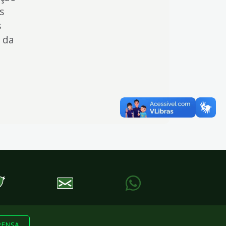
s
s
a da
RENSA