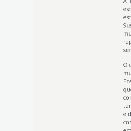
A 
es
es
Su
mun
rep
se
O 
mu
En
qu
co
te
e 
co
em