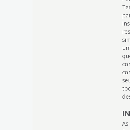
Ta
pa
in
re
si
um
qu
co
co
se
to
de
I
As