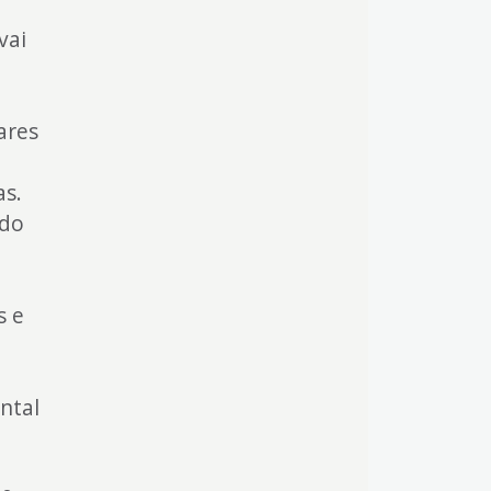
vai
ares
as.
 do
s e
ntal