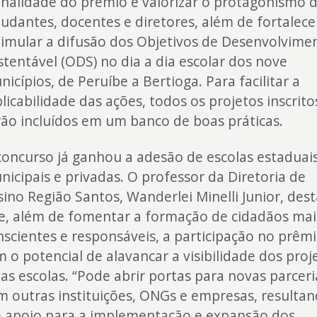
finalidade do prêmio é valorizar o protagonismo 
tudantes, docentes e diretores, além de fortalece
timular a difusão dos Objetivos de Desenvolvime
stentável (ODS) no dia a dia escolar dos nove
icípios, de Peruíbe a Bertioga. Para facilitar a
licabilidade das ações, todos os projetos inscrito
rão incluídos em um banco de boas práticas.
concurso já ganhou a adesão de escolas estaduais
nicipais e privadas. O professor da Diretoria de
sino Região Santos, Wanderlei Minelli Junior, des
e, além de fomentar a formação de cidadãos mai
nscientes e responsáveis, a participação no prêm
m o potencial de alavancar a visibilidade dos proj
das escolas. “Pode abrir portas para novas parceri
m outras instituições, ONGs e empresas, resulta
 apoio para a implementação e expansão dos