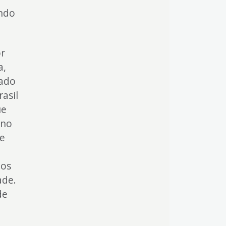
ando
or
a,
tado
asil
ue
 no
 e
 os
ade.
de