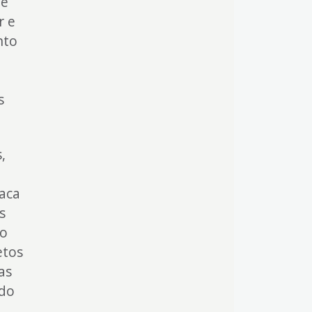
de
r e
nto
s
,
taca
s
io
etos
as
ndo