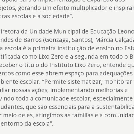
ojetos, gerando um efeito multiplicador e inspir
tras escolas e a sociedade”.
diretora da Unidade Municipal de Educação Leon
ndes de Barros (Gonzaga, Santos), Márcia Calçad
ja escola é a primeira instituição de ensino no Es
rtificada como Lixo Zero e a segunda em todo o Br
receber o título do Instituto Lixo Zero, entende q
entos como esse abrem espaço para adequações
biente escolar. “Permite sistematizar, monitorar
aliar nossas ações, implementando melhorias e
vindo toda a comunidade escolar, especialmente
tudantes, que são essenciais para a sustentabilid
r meio deles, atingimos as famílias e a comunida
 entorno da escola”.