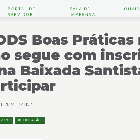
PORTAL DO
SALA DE
OUVID
SERVIDOR
IMPRENSA
ODS Boas Práticas
o segue com inscr
na Baixada Santist
rticipar
DE
2024 -
14H52
 2030
EDUCAÇÃO