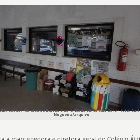
UME Leonor Mendes de Barros é certificada como Lixo Zero - foto: Car
Nogueira/arquivo
ra a mantenedora e diretora geral do Colégio Átri