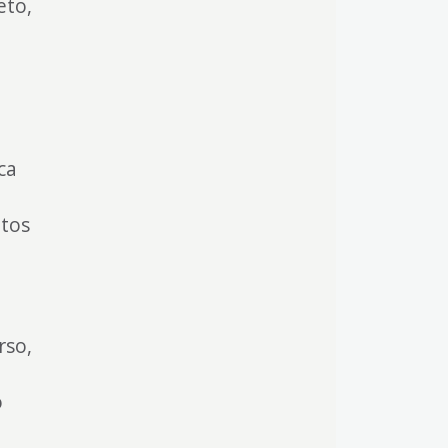
eto,
ca
ntos
rso,
o