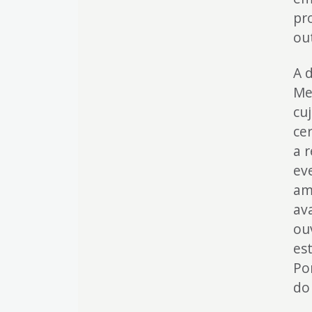
pr
ou
A 
Me
cu
ce
a 
ev
am
av
ou
es
Po
do