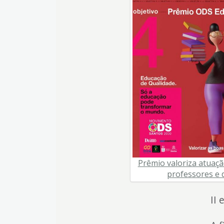
4
Acessibilidade
5
Prêmio valoriza atuaçã
professores e 
II