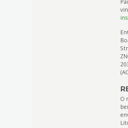
Pa
vi
ins
En
Bo
St
ZN
20
(A
R
O 
be
en
Li