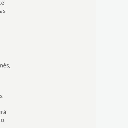
té
tas
mês,
os
erá
do