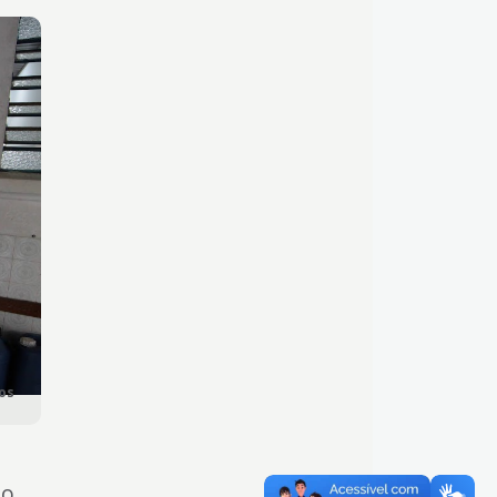
los
o,