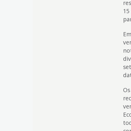
re
15 
pa
Em
ve
not
di
se
da
Os
rec
ve
Ec
to
co