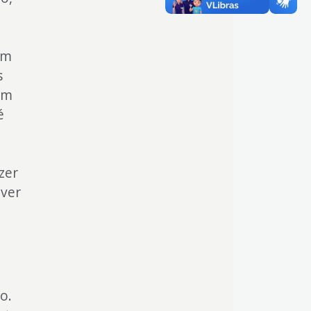
ém
s
em
é
m
zer
 ver
o.