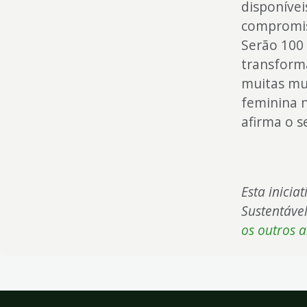
disponívei
compromis
Serão 100 
transforma
muitas mul
feminina n
afirma o s
Esta inicia
Sustentáve
os outros 