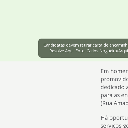
4
Acessibilidade
5
Candidatas devem retirar carta de encamin
Resolve Aqui. Foto: Carlos Nogueira/Arq
Em homena
promovido 
dedicado a
para as en
(Rua Amad
Há oportun
serviços g