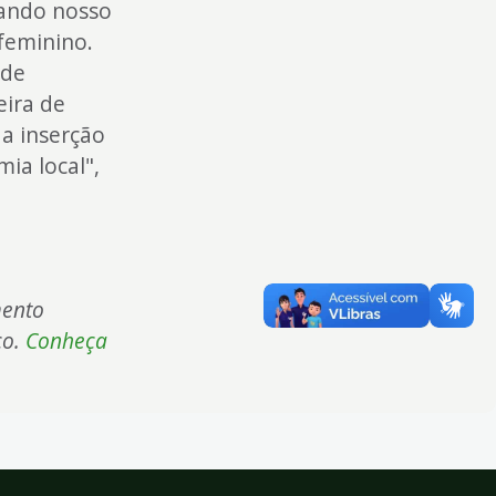
çando nosso
feminino.
ode
eira de
 a inserção
ia local",
mento
co.
Conheça