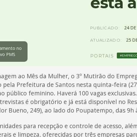
está 
24
D
PUBLICADO:
25
D
ATUALIZADO:
hamento no
uivo PMS
PORTAIS
EMPREG
gem ao Mês da Mulher, o 3º Mutirão do Empreg
pela Prefeitura de Santos nesta quinta-feira (27)
o público feminino. Haverá 100 vagas exclusivas
trevistas é obrigatório e já está disponível no Re
or Bueno, 249), ao lado do Poupatempo, das 9h 
idades para recepção e controle de acesso, alé
erais e limpeza, oferecidas por três empresas parc