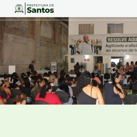
Ir
Conteúdo
para
o
conteúdo
1
Ir
para
o
menu
2
Ir
para
busca
3
Ir
para
o
rodapé