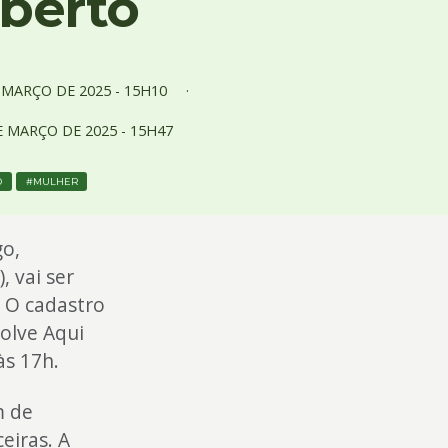
aberto
E
MARÇO
DE
2025 -
15H10
E
MARÇO
DE
2025 -
15H47
O
MULHER
o,
, vai ser
. O cadastro
solve Aqui
às 17h.
m de
eiras. A