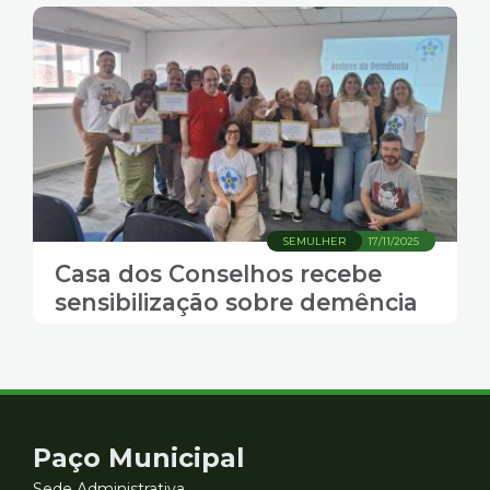
saúde e lazer
SEMULHER
17/11/2025
Casa dos Conselhos recebe
sensibilização sobre demência
Contato
Paço Municipal
Sede Administrativa