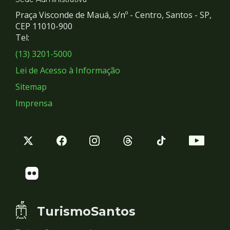
e
Praça Visconde de Mauá, s/nº - Centro, Santos - SP,
Redes
CEP 11010-900
Tel:
Sociais
(13) 3201-5000
Lei de Acesso à Informação
Sitemap
Imprensa
TurismoSantos