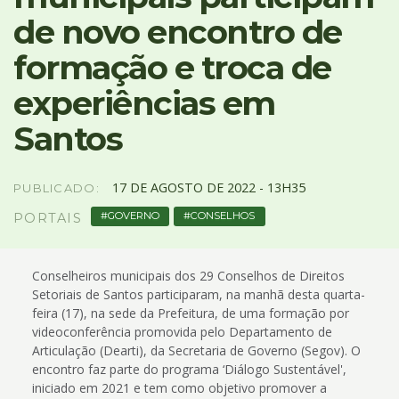
4
de novo encontro de
Acessibilidade
5
formação e troca de
experiências em
Santos
17
DE
AGOSTO
DE
2022 -
13H35
PUBLICADO:
GOVERNO
CONSELHOS
PORTAIS
Conselheiros municipais dos 29 Conselhos de Direitos
Setoriais de Santos participaram, na manhã desta quarta-
feira (17), na sede da Prefeitura, de uma formação por
videoconferência promovida pelo Departamento de
Articulação (Dearti), da Secretaria de Governo (Segov). O
encontro faz parte do programa ‘Diálogo Sustentável',
iniciado em 2021 e tem como objetivo promover a