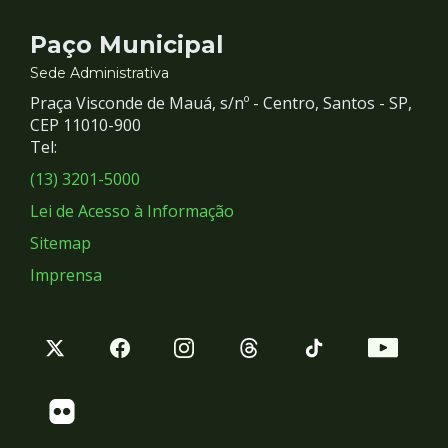
Contato
Paço Municipal
e
Sede Administrativa
Praça Visconde de Mauá, s/nº - Centro, Santos - SP,
Redes
CEP 11010-900
Tel:
Sociais
(13) 3201-5000
Lei de Acesso à Informação
Sitemap
Imprensa