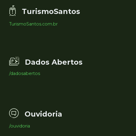
TurismoSantos
TurismoSantos.com.br
Dados Abertos
/dadosabertos
Ouvidoria
/ouvidoria