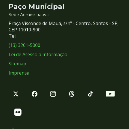
Contato
Paço Municipal
e
Sede Administrativa
Praça Visconde de Mauá, s/nº - Centro, Santos - SP,
Redes
CEP 11010-900
Tel:
Sociais
(13) 3201-5000
Lei de Acesso à Informação
Sitemap
Imprensa