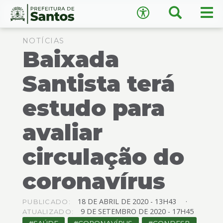
×
Busca
Men
Acessibilidade
prin
Ir
Conteúdo
para
NOTÍCIAS
Baixada
o
conteúdo
1
Santista terá
Ir
A
−
+
A
para
estudo para
o
↺
Restaurar padrão
menu
avaliar
2
Ir
circulação do
para
busca
3
coronavírus
Ir
para
18
DE
ABRIL
DE
2020 -
13H43
PUBLICADO:
o
9
DE
SETEMBRO
DE
2020 -
17H45
ATUALIZADO:
rodapé