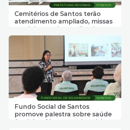
PREFEITURAS REGIONAIS
07/08/2026
Cemitérios de Santos terão
atendimento ampliado, missas
e música ao vivo no fim de
semana do Dia dos Pais
FUNDO SOCIAL DE SOLIDARIDADE
06/08/2026
Fundo Social de Santos
promove palestra sobre saúde
feminina 60+ para voluntárias