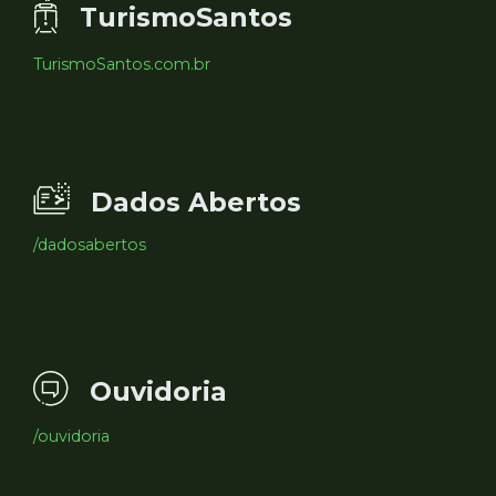
TurismoSantos
TurismoSantos.com.br
Dados Abertos
/dadosabertos
Ouvidoria
/ouvidoria