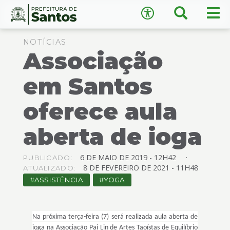
×
Busca
Men
Acessibilidade
prin
Ir
Conteúdo
para
NOTÍCIAS
Associação
o
conteúdo
1
em Santos
Ir
A
−
+
A
para
oferece aula
o
↺
Restaurar padrão
menu
aberta de ioga
2
Ir
para
6
DE
MAIO
DE
2019 -
12H42
PUBLICADO:
busca
8
DE
FEVEREIRO
DE
2021 -
11H48
ATUALIZADO:
3
ASSISTÊNCIA
YOGA
Ir
para
o
Na próxima terça-feira (7) será realizada aula aberta de
rodapé
ioga na Associação Pai Lin de Artes Taoístas de Equilíbrio