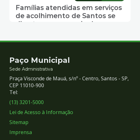
Famílias atendidas em serviços
de acolhimento de Santos se
divertem em passeio de escuna
Contato
Paço Municipal
e
Sede Administrativa
Praça Visconde de Mauá, s/nº - Centro, Santos - SP,
Redes
CEP 11010-900
Tel:
Sociais
(13) 3201-5000
Lei de Acesso à Informação
Sitemap
Imprensa