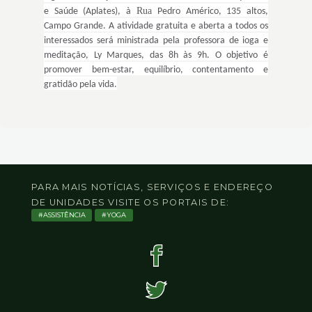
4
Rua
e Saúde (Aplates), à
Pedro Américo, 135 altos,
Acessibilidade
Campo Grande. A atividade gratuita e aberta a todos os
5
interessados será ministrada pela professora de ioga e
meditação, Ly Marques, das 8h às 9h. O objetivo é
promover bem-estar, equilíbrio, contentamento e
gratidão pela vida.
PARA MAIS NOTÍCIAS, SERVIÇOS E ENDEREÇO
DE UNIDADES VISITE OS PORTAIS DE:
ASSISTÊNCIA
YOGA