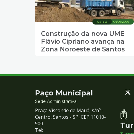
OBRAS
04/08/2026
Construção da nova UME
Flávio Cipriano avança na
Zona Noroeste de Santos
Contato
Paço Municipal
e
Sede Administrativa
Praça Visconde de Mauá, s/nº -
Redes
Centro, Santos - SP, CEP 11010-
900
Tur
Sociais
Tel: