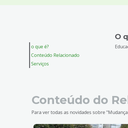
4
Acessibilidade
5
O q
o que é?
Educaç
Conteúdo Relacionado
Serviços
Conteúdo do Re
Para ver todas as novidades sobre "Mudanças 