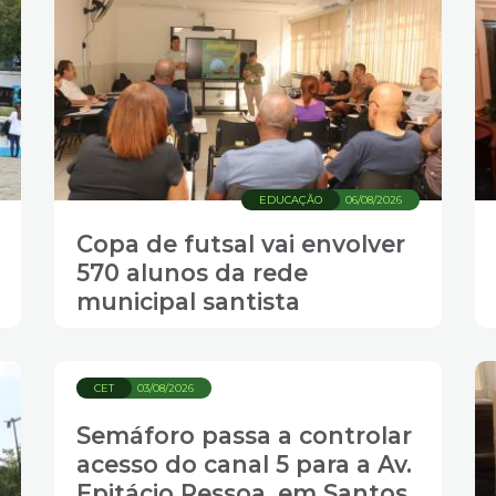
EDUCAÇÃO
06/08/2026
Copa de futsal vai envolver
570 alunos da rede
municipal santista
CET
03/08/2026
Semáforo passa a controlar
acesso do canal 5 para a Av.
Epitácio Pessoa, em Santos