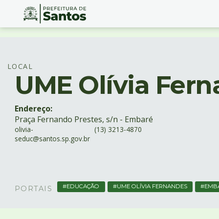
Ir
Conteúdo
para
o
conteúdo
LOCAL
UME Olívia Fer
1
Ir
para
o
Endereço:
menu
Praça Fernando Prestes, s/n - Embaré
2
olivia-
(13) 3213-4870
seduc@santos.sp.gov.br
Ir
para
busca
3
Ir
EDUCAÇÃO
UME OLÍVIA FERNANDES
EMB
PORTAIS
para
o
rodapé