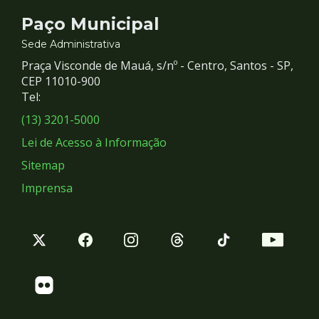
Contato
Paço Municipal
e
Sede Administrativa
Praça Visconde de Mauá, s/nº - Centro, Santos - SP,
Redes
CEP 11010-900
Tel:
Sociais
(13) 3201-5000
Lei de Acesso à Informação
Sitemap
Imprensa