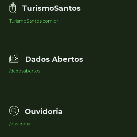
TurismoSantos
TurismoSantos.com.br
Dados Abertos
/dadosabertos
Ouvidoria
/ouvidoria