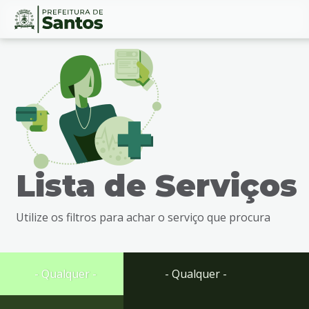
Ir
Conteúdo
para
o
conteúdo
1
Ir
para
o
menu
Lista de Serviços
2
Ir
para
Utilize os filtros para achar o serviço que procura
busca
3
Ir
para
- Qualquer -
- Qualquer -
o
rodapé