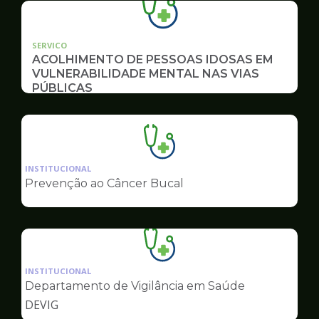
SERVICO
ACOLHIMENTO DE PESSOAS IDOSAS EM
VULNERABILIDADE MENTAL NAS VIAS
PÚBLICAS
Ilustração
da
INSTITUCIONAL
pagina
Prevenção ao Câncer Bucal
de
Saúde
Ilustração
da
INSTITUCIONAL
pagina
Departamento de Vigilância em Saúde
de
DEVIG
Saúde