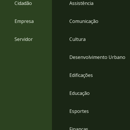
4
Cidadão
Assistência
Acessibilidade
5
Empresa
Comunicação
Servidor
Cultura
Desenvolvimento Urbano
Edificações
Educação
Esportes
Finanças