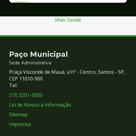
SERVICO
Atendimento às Vítimas de Violência
Mais Saúde
Contato
Paço Municipal
e
Sede Administrativa
Praça Visconde de Mauá, s/nº - Centro, Santos - SP,
Redes
CEP 11010-900
Tel:
Sociais
(13) 3201-5000
Lei de Acesso à Informação
Sitemap
Imprensa